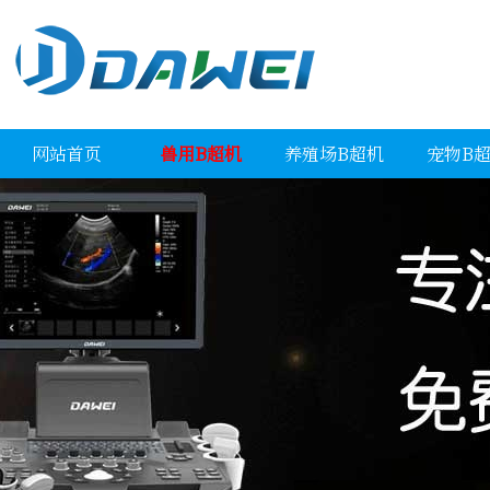
网站首页
兽用B超机
养殖场B超机
宠物B