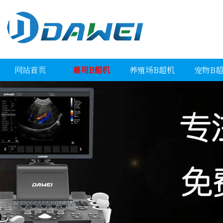
网站首页
兽用B超机
养殖场B超机
宠物B