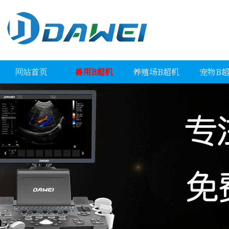
网站首页
兽用B超机
养殖场B超机
宠物B