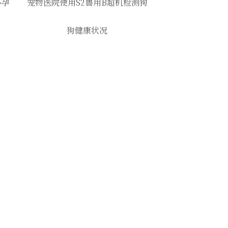
怀孕
宠物医院使用S2兽用B超机检测狗
狗健康状况