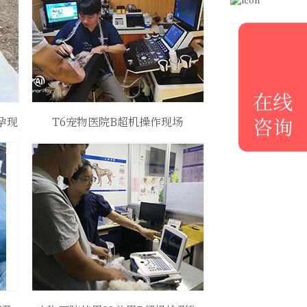
在线
咨询
孕现
T6宠物医院B超机操作现场