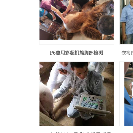
P6兽用彩超机熊腹部检测
宠物