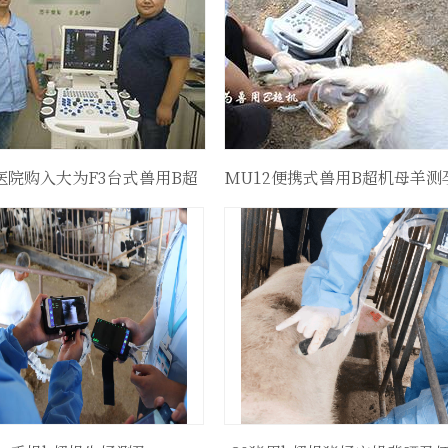
医院购入大为F3台式兽用B超
MU12便携式兽用B超机母羊测
机
场