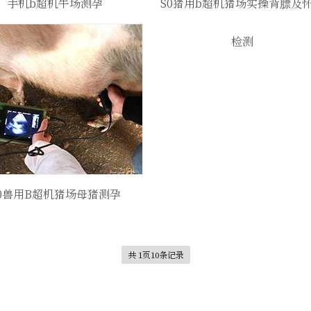
手机b超机牛场测孕
S0猪用b超机猪场实操背膘及
检测
0兽用B超机猪场母猪测孕
共 1页10条记录