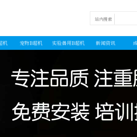
站内搜索
超机
宠物B超机
实验兽用B超机
新闻资讯