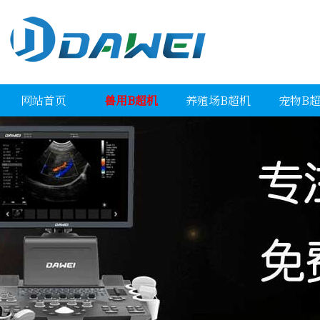
网站首页
兽用B超机
养殖场B超机
宠物B