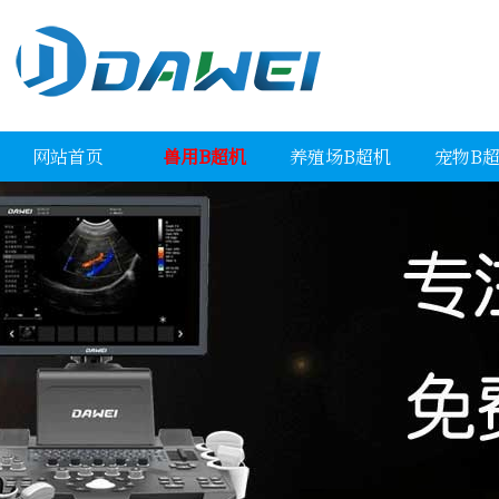
网站首页
兽用B超机
养殖场B超机
宠物B