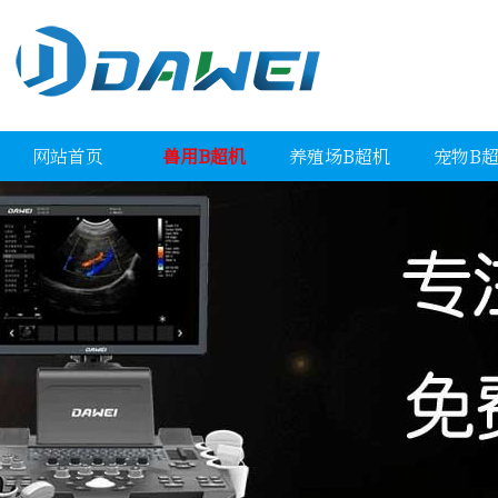
网站首页
兽用B超机
养殖场B超机
宠物B