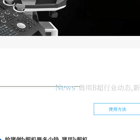
News
兽用B超行业动态,
使用方法
给猪做b超机器多少钱_猪用b超机