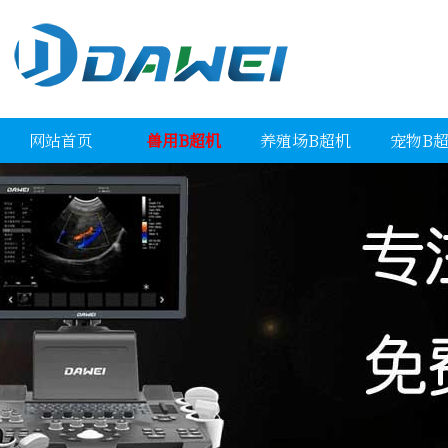
网站首页
兽用B超机
养殖场B超机
宠物B